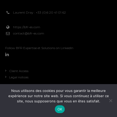
Laurent Dray : +33 (0)6 20 41 01 62
https://bfr-es.com
contact@bfr-es.com
Follow BFR Expertise et Solutions on LinkedIn
Client Access
Legal notices
Nous utilisons des cookies pour vous garantir la meilleure
expérience sur notre site web. Si vous continuez à utiliser ce
site, nous supposerons que vous en êtes satisfait.
be-com Studio
, 2020
OK