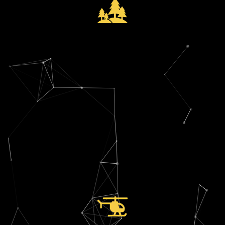
Solutions :
redéploiement industriel ambitieux.
Contexte :
société fortement endettée suite à un
CA :
35 M€
Activité :
scierie
Financement global :
50 M€
optimisation des conditions
Amélioration de la quotité de financement (97%) et
périmètre
Conduite de l’appel d’offre factors sur l’ensemble du
Solutions :