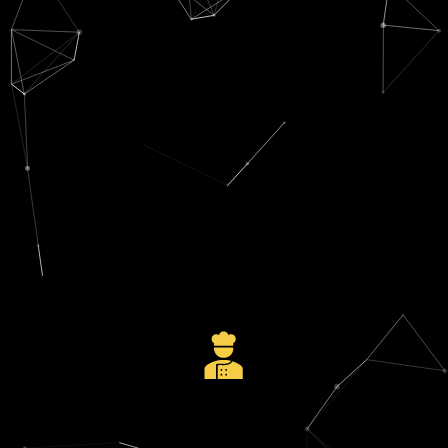
croissance externe accompagné par un fonds.
Contexte :
croissance forte par une politique de
CA :
250 M€
Activité :
Sous-traitant aéronautique
Financement global :
9 M€
Obtention d’une ligne de garantie fournisseurs (1 M€).
confidentiel.
Changement de factor pour assurer le maintien en
Solutions :
fournisseurs.
(période de conciliation) et sécuriser les relations
Contexte :
maintenir la confidentialité du contrat factor