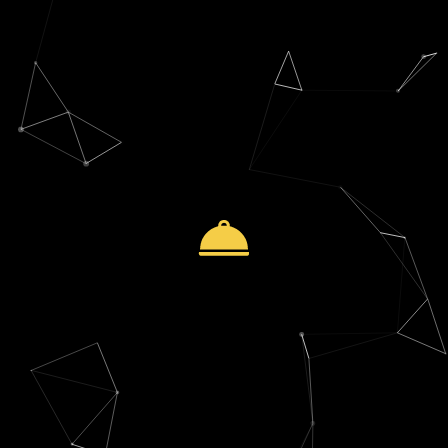
Financement global :
4,5 M€
jours.
Mise en place d’un contrat factor confidentiel sous 15
Solutions :
croissance de 100% de son CA depuis 3 ans
Contexte :
Trésorerie sous tension en raison d’une
CA :
30 M€
Activité :
Restauration collective d’entreprises