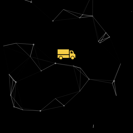
Financement global :
6 M€
crédit
Renégociation et extension du programme d’assurance-
garantie + délai de dé- financement )
cout et du niveau de finançable (baisse des retenues de
Renégociation avec le factors tenant et amélioration du
Solutions :
configuration du groupe (croissance externe)
d’affacturage (partiel) pour l’adapter à la nouvelle
Contexte :
faire évoluer les contrats d’assurance-crédit et
CA :
150 M€
acquisition
Activité :
Groupe de transport avec croissance forte par