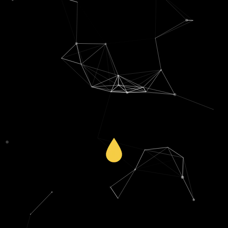
CA :
50 M€.
Activité :
Leader mondial du matériel pour boulangers
Financement global :
22 M€
regagner du crédit fournisseurs (2 M€).
Mise en place d’une enveloppe de garantie pour
du groupe
Mise en place factor et assurance-crédit sur l’ensemble
Solutions :
souffre d’une appréciation des assureurs-crédit en retrait
Contexte :
groupe construit par croissance externe et
CA :
120 M€
Activité :
Leader européen de l’aéraulique