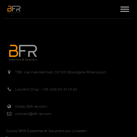
738, rue Yves Kermen, 92 100 Boulogne-Billancourt
Laurent Dray : +33 (0)6 20 41 01 62
https://bfr-es.com
contact@bfr-es.com
Suivez BFR Expertise et Solutions sur LinkedIn