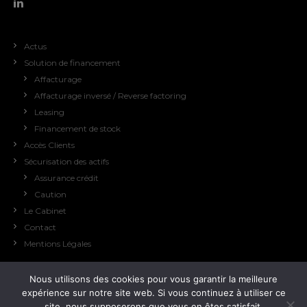
Actus
Solution de financement
Affacturage
Affacturage inversé / Reverse factoring
Leasing
Financement de stock
Accès Clients
Sécurisation des actifs
Assurance crédit
Caution
Le Cabinet
Contact
Mentions Légales
Nous utilisons des cookies pour vous garantir la meilleure
expérience sur notre site web. Si vous continuez à utiliser ce
site, nous supposerons que vous en êtes satisfait.